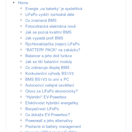
Home
Energie „na baterky“ je spolehlivá
LiFePo vydrží rozhodně déle
Co znamená BMS
Fotovoltaická elektrárna nově
Jak se pozná kvalitní BMS
Jak vypadá profi BMS
Rychlonabíječka (nejen) LiFePo
"BATTERY PACK" na zakázku?
Balancer a jeho dvě funkce
Jak se liší balanční moduly
Co zobrazuje displej BMS
Konkurenční výhody BS1V3
BMS BS1V3 to umí s PC
Autonomní veřejné osvětlení
Olovo za LiFePo ekonomicky?
"Hybridní" EV-Powerbox
Efektivnost hybridní energetiky
Bezpečnost LiFePo
Co dokáže EV-Powerbox?
Powerwall a jeho alternativy
Postavte si battery management