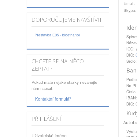
Email:
Skype:
DOPORUČUJEME NAVŠTÍVIT
Iden
Přestavba E85 - bioethanol
Spiso
Název 
IČO: 
DIČ:
CHCETE SE NA NĚCO
Sídlo
ZEPTAT?
Ban
Pošto
Pokud máte nějaké otázky neváhejte
Na Př
nám napsat.
Číslo
IBAN:
Kontaktní formulář
BIC:
Kud
PŘIHLÁŠENÍ
Autob
Výstu
Uživatelské jméno