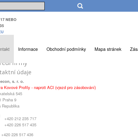
717 NEBO
35
EU
ntakt
Informace
Obchodní podmínky
Mapa stránek
Zás
ředí firmy
taktní údaje
econ, s. r. o.
a Kovové Profily - naproti ACI (vjezd pro zásobování)
katelská 545
1 Praha 9
 Republika
:
+420 212 235 717
+420 226 517 435
+420 226 517 436