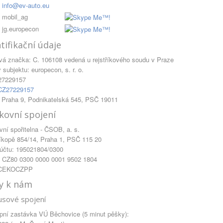
info@ev-auto.eu
mobil_ag
jg.europecon
tifikační údaje
vá značka: C. 106108 vedená u rejstříkového soudu v Praze
subjektu: europecon, s. r. o.
27229157
CZ27229157
: Praha 9, Podnikatelská 545, PSČ 19011
kovní spojení
vní spořitelna - ČSOB, a. s.
íkopě 854/14, Praha 1, PSČ 115 20
 účtu: 195021804/0300
 CZ80 0300 0000 0001 9502 1804
 CEKOCZPP
y k nám
usové spojení
pní zastávka VÚ Běchovice (5 minut pěšky):