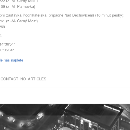
22 (z -M- Černý Most)
09 (z -M- Palmovka)
pní zastávka Podnikatelská, případně Nad Běchovicemi (10 minut pěšky):
61 (z -M- Černý Most)
269
:
14°36'54"
50°05'34"
CONTACT_NO_ARTICLES