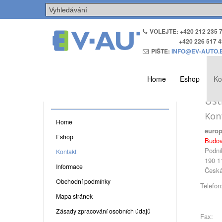
VOLEJTE: +420 212 235 
+420 226 517 4
PIŠTE:
INFO@EV-AUTO.
Home
Eshop
Ko
MENU
Úst
Kon
Home
europ
Eshop
Budov
Podni
Kontakt
190 1
Informace
Česká
Obchodní podmínky
Telefon
Mapa stránek
Zásady zpracování osobních údajů
Fax: