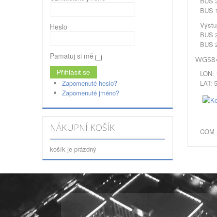
BUS 2
BUS 1
Výstu
Heslo
BUS 2
BUS 
Pamatuj si mě
WGS84
LON: 
LAT: 
Zapomenuté heslo?
Zapomenuté jméno?
NÁKUPNÍ KOŠÍK
COM_
košík je prázdný