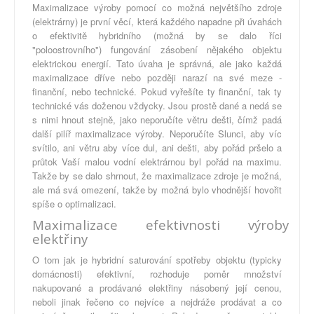
Maximalizace výroby pomocí co možná největšího zdroje
(elektrárny) je první věcí, která každého napadne při úvahách
o efektivitě hybridního (možná by se dalo říci
"poloostrovního") fungování zásobení nějakého objektu
elektrickou energií. Tato úvaha je správná, ale jako každá
maximalizace dříve nebo později narazí na své meze -
finanční, nebo technické. Pokud vyřešíte ty finanční, tak ty
technické vás doženou vždycky. Jsou prostě dané a nedá se
s nimi hnout stejně, jako neporučíte větru dešti, čímž padá
další pilíř maximalizace výroby. Neporučíte Slunci, aby víc
svítilo, ani větru aby více dul, ani dešti, aby pořád pršelo a
průtok Vaší malou vodní elektrárnou byl pořád na maximu.
Takže by se dalo shrnout, že maximalizace zdroje je možná,
ale má svá omezení, takže by možná bylo vhodnější hovořit
spíše o optimalizaci.
Maximalizace efektivnosti výroby
elektřiny
O tom jak je hybridní saturování spotřeby objektu (typicky
domácnosti) efektivní, rozhoduje poměr množství
nakupované a prodávané elektřiny násobený její cenou,
neboli jinak řečeno co nejvíce a nejdráže prodávat a co