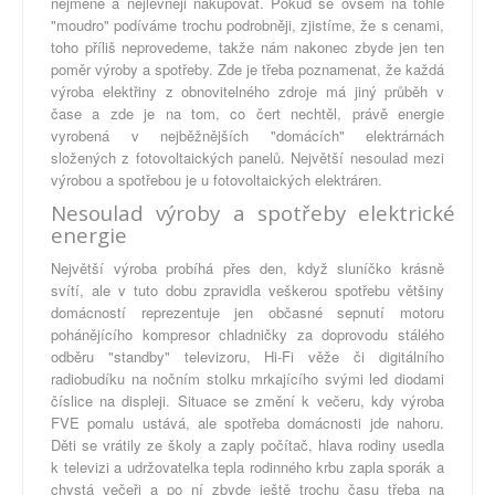
nejméně a nejlevněji nakupovat. Pokud se ovšem na tohle
"moudro" podíváme trochu podrobněji, zjistíme, že s cenami,
toho příliš neprovedeme, takže nám nakonec zbyde jen ten
poměr výroby a spotřeby. Zde je třeba poznamenat, že každá
výroba elektřiny z obnovitelného zdroje má jiný průběh v
čase a zde je na tom, co čert nechtěl, právě energie
vyrobená v nejběžnějších "domácích" elektrárnách
složených z fotovoltaických panelů. Největší nesoulad mezi
výrobou a spotřebou je u fotovoltaických elektráren.
Nesoulad výroby a spotřeby elektrické
energie
Největší výroba probíhá přes den, když sluníčko krásně
svítí, ale v tuto dobu zpravidla veškerou spotřebu většiny
domácností reprezentuje jen občasné sepnutí motoru
pohánějícího kompresor chladničky za doprovodu stálého
odběru "standby" televizoru, Hi-Fi věže či digitálního
radiobudíku na nočním stolku mrkajícího svými led diodami
číslice na displeji. Situace se změní k večeru, kdy výroba
FVE pomalu ustává, ale spotřeba domácnosti jde nahoru.
Děti se vrátily ze školy a zaply počítač, hlava rodiny usedla
k televizi a udržovatelka tepla rodinného krbu zapla sporák a
chystá večeři a po ní zbyde ještě trochu času třeba na