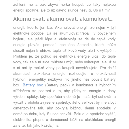
žehlení, no a pak zbývá horká koupel, co taky nějakou
energii spolkne, ale to už dávno slunce nesvítí. Co s tím?
Akumulovat, akumulovat, akumulovat...
energii, kde to jen lze. Akumulovat energii lze nejen v její
elektrické podobě. Dá se akumulovat třeba i v obyčejném
bojleru, ale ještě lépe a efektivněji se dá do teplé vody
energie převést pomocí tepelného čerpadla, které může
sloužit nejen k ohřevu teplé užitkové vody ale i k vytápění.
Problém je, že pokud se elektrická energie uloží do teplé
vody, tak se s ní sice můžete umýt, nebo vykoupat, ale už si
s ní ani ty mokré vlasy po koupeli nevyfénujete. Pro další
akumulaci elektrické energie rozhodující o efektivnosti
hybridní energetiky nezbývá nic jiného než použít battery
box.
Battery box
(Battery pack) v kombinaci s hybridním
střídačem se postará o to, aby přebytek energie z doby
výrobní špičky, kdy spotřeba v domě je malá, byl uchován a
využit v období zvýšené spotřeby. Jeho velikost by měla být
dimenzována tak, aby pokryla běžnou denní spotřebu v
domě po dobu, kdy Slunce nesvítí. Pokud je spotřeba vyšší,
elektronika přepne a domácnost běží na elektrickou energii
za sítě, tak jako každá jiná.