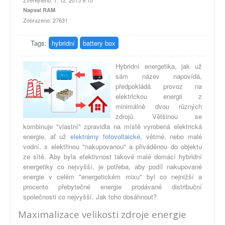
Zveřejněno: 1. 12. 2015 9:10
Napsal RAM
Zobrazeno: 27631
Tags:
hybridní
battery box
Hybridní energetika, jak už
sám název napovídá,
předpokládá provoz na
elektrickou energii z
minimálně dvou různých
zdrojů. Většinou se
kombinuje "vlastní" zpravidla na místě vyrobená elektrická
energie, ať už
elektrárny fotovoltaické
, větrné, nebo malé
vodní, s elektřinou "nakupovanou" a přiváděnou do objektu
ze sítě. Aby byla efektivnost takové malé domácí hybridní
energetiky co nejvyšší, je potřeba, aby podíl nakupované
energie v celém "energetickém mixu" byl co nejnižší a
procento přebytečné energie prodávané distribuční
společnosti co nejvyšší. Jak toho dosáhnout?
Maximalizace velikosti zdroje energie