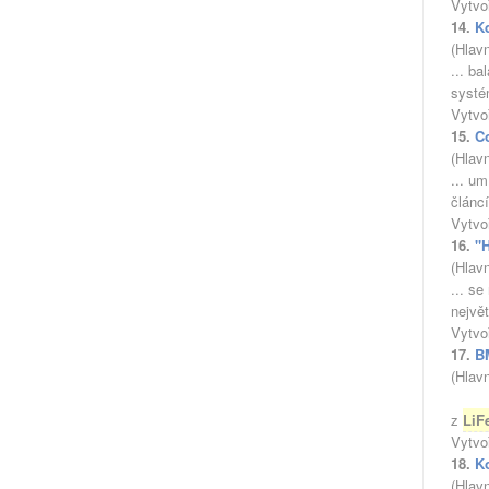
Vytvo
14.
K
(Hlav
... b
systé
Vytvo
15.
C
(Hlav
... u
článc
Vytvo
16.
"
(Hlav
... se
největ
Vytvo
17.
B
(Hlav
BS1V
z
LiF
Vytvo
18.
K
(Hlav