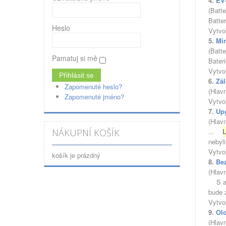
4.
EV
(Batt
Batte
Heslo
Vytvo
5.
Mi
(Batt
Pamatuj si mě
Bater
Vytvo
6.
Zál
Zapomenuté heslo?
(Hlav
Zapomenuté jméno?
Vytvo
7.
Up
(Hlav
...
NÁKUPNÍ KOŠÍK
nebyl
Vytvo
košík je prázdný
8.
Be
(Hlav
S ak
bude z
Vytvo
9.
Ol
(Hlav