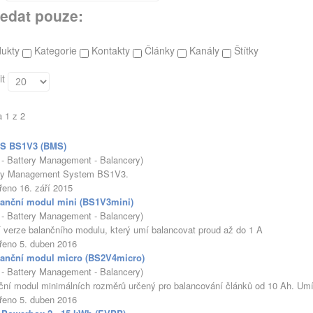
edat pouze:
dukty
Kategorie
Kontakty
Články
Kanály
Štítky
it
a 1 z 2
S BS1V3 (BMS)
- Battery Management - Balancery)
ry Management System BS1V3.
řeno 16. září 2015
lanční modul mini (BS1V3mini)
- Battery Management - Balancery)
 verze balančního modulu, který umí balancovat proud až do 1 A
řeno 5. duben 2016
lanční modul micro (BS2V4micro)
- Battery Management - Balancery)
ční modul minimálních rozměrů určený pro balancování článků od 10 Ah. U
řeno 5. duben 2016