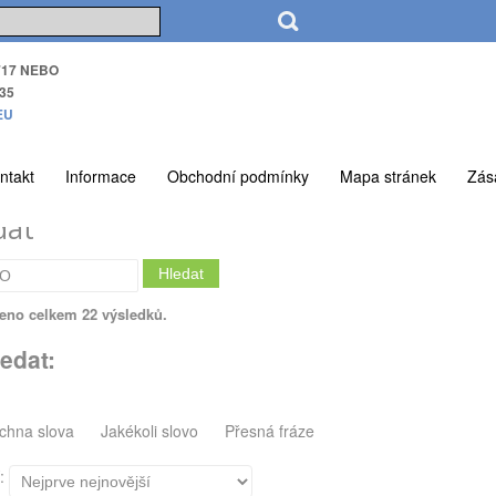
717 NEBO
35
EU
ntakt
Informace
Obchodní podmínky
Mapa stránek
Zás
dat
Hledat
eno celkem 22 výsledků.
edat:
chna slova
Jakékoli slovo
Přesná fráze
í: