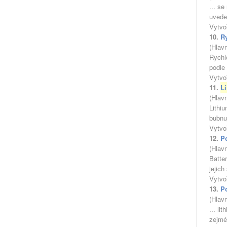
... s
uvede
Vytvo
10.
R
(Hlav
Rychl
podle 
Vytvo
11.
L
(Hlav
Lithiu
bubnuj
Vytvo
12.
P
(Hlav
Batte
jejich
Vytvo
13.
Po
(Hlav
... li
zejmén