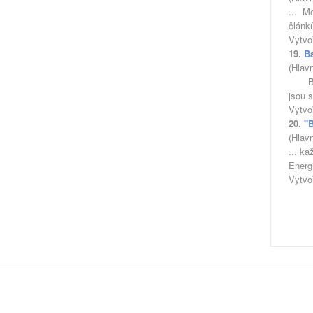
... M
článk
Vytvo
19.
Ba
(Hlav
Balan
jsou 
Vytvo
20.
"
(Hlav
... k
Energ
Vytvo