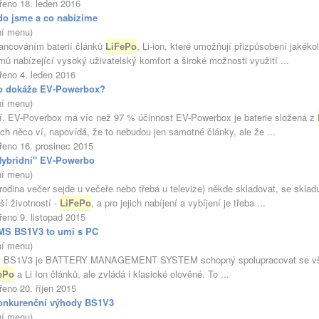
řeno 18. leden 2016
do jsme a co nabízíme
ní menu)
alancováním baterií článků
LiFePo
, Li-ion, které umožňují přizpůsobení jakéko
mů nabízející vysoký uživatelský komfort a široké možnosti využití ...
řeno 4. leden 2016
o dokáže EV-Powerbox?
ní menu)
mí. EV-Poverbox má víc než 97 % účinnost EV-Powerbox je baterie složená z
ích něco ví, napovídá, že to nebudou jen samotné články, ale že ...
řeno 16. prosinec 2015
Hybridní" EV-Powerbo
ní menu)
 rodina večer sejde u večeře nebo třeba u televize) někde skladovat, se sklad
ší životností -
LiFePo
, a pro jejich nabíjení a vybíjení je třeba ...
řeno 9. listopad 2015
MS BS1V3 to umí s PC
ní menu)
3 je BATTERY MANAGEMENT SYSTEM schopný spolupracovat se všemi mo
ePo
a Li Ion článků, ale zvládá i klasické olověné. To ...
řeno 20. říjen 2015
onkurenční výhody BS1V3
ní menu)