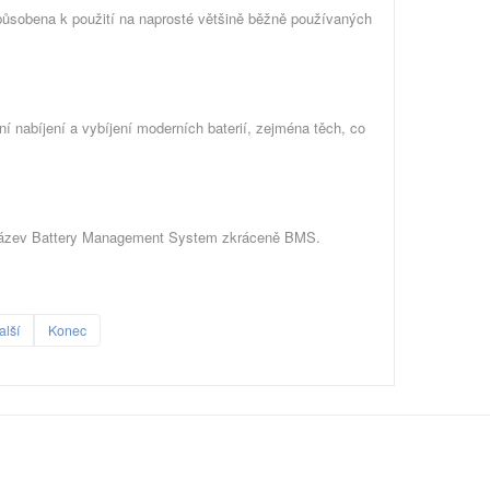
způsobena k použití na naprosté většině běžně používaných
abíjení a vybíjení moderních baterií, zejména těch, co
ický název Battery Management System zkráceně BMS.
alší
Konec