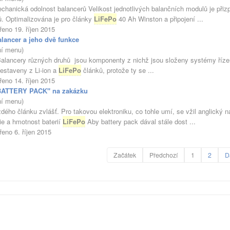
echanická odolnost balancerů Velikost jednotlivých balančních modulů je při
ů. Optimalizována je pro články
LiFePo
40 Ah Winston a připojení ...
řeno 19. říjen 2015
lancer a jeho dvě funkce
ní menu)
cery různých druhů jsou komponenty z nichž jsou složeny systémy řízení n
sestaveny z Li-ion a
LiFePo
článků, protože ty se ...
řeno 14. říjen 2015
BATTERY PACK" na zakázku
ní menu)
aždého článku zvlášť. Pro takovou elektroniku, co tohle umí, se vžil angl
ie a hmotnost baterií
LiFePo
Aby battery pack dával stále dost ...
řeno 6. říjen 2015
Začátek
Předchozí
1
2
D