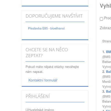
Vyhl
DOPORUČUJEME NAVŠTÍVIT
Pro
Zobraz
Přestavba E85 - bioethanol
Stran
CHCETE SE NA NĚCO
1.
BM
ZEPTAT?
(BMS 
Batte
Pokud máte nějaké otázky neváhejte
Vytvo
nám napsat.
2.
Ba
(BMS 
Kontaktní formulář
Menší
Vytvo
3.
Ba
PŘIHLÁŠENÍ
(BMS 
Balan
Vytvo
Uživatelské jméno