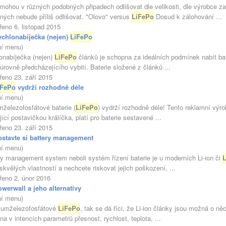
e mohou v různých podobných připadech odlišovat dle velikosti, dle výrobce za
ných nebude příliš odlišovat. "Olovo" versus
LiFePo
Dosud k zálohování ...
řeno 6. listopad 2015
ychlonabíječka (nejen)
LiFePo
ní menu)
onabíječka (nejen)
LiFePo
článků je schopna za ideálních podmínek nabít bat
úrovně předcházejícího vybití. Baterie složené z článků ...
řeno 23. září 2015
iFePo
vydrží rozhodně déle
ní menu)
mželezofosfátové baterie (
LiFePo
) vydrží rozhodně déle! Tento reklamní výrok
ící postavičkou králíčka, platí pro baterie sestavené ...
řeno 23. září 2015
ostavte si battery management
ní menu)
ry management system neboli systém řízení baterie je u moderních Li-ion či
 skvělých vlastností a nechcete riskovat jejich poškození, ...
řeno 2. únor 2016
werwall a jeho alternativy
ní menu)
thiumželezofosfátové
LiFePo
, tak se dá říci, že Li-ion články jsou možná o něc
a v intencích parametrů přesnost, rychlost, teplota, ...