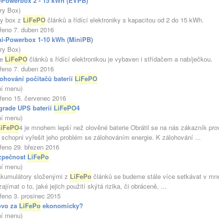
-Powerbox 2 - 15 kWh (EVPB)
ery Box)
ry box z
LiFePO
článků a řídící elektroniky s kapacitou od 2 do 15 kWh.
řeno 7. duben 2016
ni-Powerbox 1-10 kWh (MiniPB)
ery Box)
ie
LiFePO
článků s řídící elektronikou je vybaven i střídačem a nabíječkou.
řeno 7. duben 2016
ohování počítačů baterií
LiFePO
ní menu)
řeno 15. červenec 2016
grade UPS baterií
LiFePO
4
ní menu)
LiFePO
4 je mnohem lepší než olověné baterie Obrátil se na nás zákazník pro
i schopni vyřešit jeho problém se zálohováním energie. K zálohování ...
řeno 29. březen 2016
zpečnost
LiFePo
ní menu)
umulátory složenými z
LiFePo
článků se budeme stále více setkávat v mn
ajímat o to, jaké jejich použití skýtá rizika, či obráceně, ...
řeno 3. prosinec 2015
ovo za
LiFePo
ekonomicky?
ní menu)