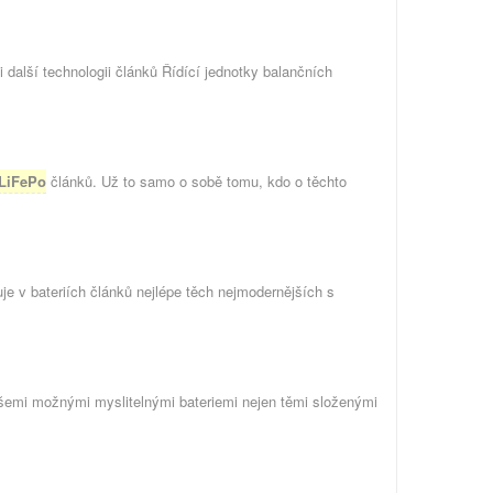
li další technologii článků Řídící jednotky balančních
LiFePo
článků. Už to samo o sobě tomu, kdo o těchto
uje v bateriích článků nejlépe těch nejmodernějších s
žnými myslitelnými bateriemi nejen těmi složenými